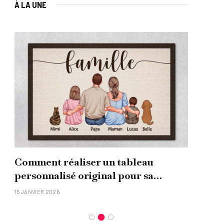
À LA UNE
Comment réaliser un tableau
Que
personnalisé original pour sa
uni
famille ?
15 JANVIER 2026
26 NO