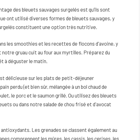
tage des bleuets sauvages surgelés est qu’ils sont
vue ont utilisé diverses formes de bleuets sauvages, y
urgelés constituent une option très nutritive.
ans les smoothies et les recettes de flocons d'avoine, y
notre gruau cuit au four aux myrtilles. Préparez du
êt à déguster le matin.
t délicieuse sur les plats de petit-déjeuner
pain perdu (et bien sûr, mélangée à un bol chaud de
ulet, le porc et le saumon grillé. Ou utilisez des bleuets
leuets ou dans notre salade de chou frisé et d'avocat
 en antioxydants. Les grenades se classent également au
anes comprennent les mûres, les cassis, les cerises, les