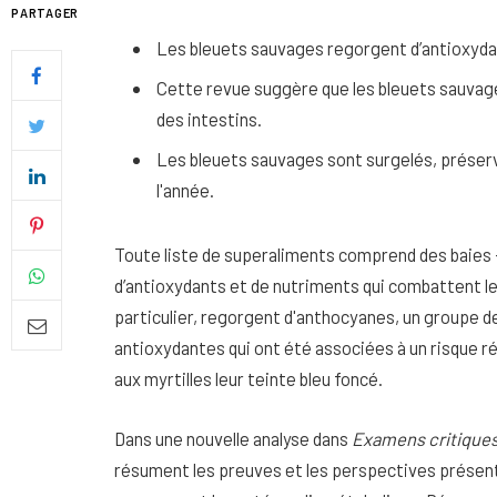
PARTAGER
Les bleuets sauvages regorgent d’antioxyda
Cette revue suggère que les bleuets sauvage
des intestins.
Les bleuets sauvages sont surgelés, préserv
l'année.
Toute liste de superaliments comprend des baies –
d’antioxydants et de nutriments qui combattent les
particulier, regorgent d'anthocyanes, un groupe
antioxydantes qui ont été associées à un risque 
Quel soin adopter pour une p
aux myrtilles leur teinte bleu foncé.
uniforme et lumineuse
26 NOVEMBRE 2025
Dans une nouvelle analyse dans
Examens critiques 
résument les preuves et les perspectives présent