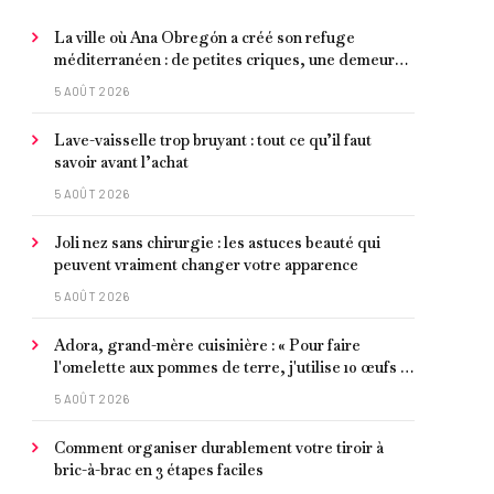
La ville où Ana Obregón a créé son refuge
méditerranéen : de petites criques, une demeure
de millionnaire face à la mer et les meilleurs fruits
5 AOÛT 2026
de mer
Lave-vaisselle trop bruyant : tout ce qu’il faut
savoir avant l’achat
5 AOÛT 2026
Joli nez sans chirurgie : les astuces beauté qui
peuvent vraiment changer votre apparence
5 AOÛT 2026
Adora, grand-mère cuisinière : « Pour faire
l'omelette aux pommes de terre, j'utilise 10 œufs et
je laisse faire petit à petit »
5 AOÛT 2026
Comment organiser durablement votre tiroir à
bric-à-brac en 3 étapes faciles