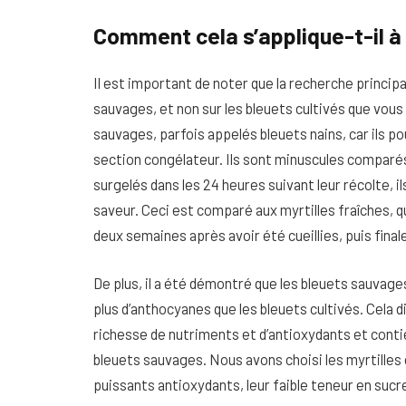
Comment cela s’applique-t-il à l
Il est important de noter que la recherche principa
sauvages, et non sur les bleuets cultivés que vous
sauvages, parfois appelés bleuets nains, car ils po
section congélateur. Ils sont minuscules comparés
surgelés dans les 24 heures suivant leur récolte, i
saveur.
Ceci est comparé aux myrtilles fraîches, q
deux semaines après avoir été cueillies, puis fina
De plus, il a été démontré que les bleuets sauvag
plus d’anthocyanes que les bleuets cultivés.
Cela d
richesse de nutriments et d’antioxydants et contie
bleuets sauvages.
Nous avons choisi les myrtilles 
puissants antioxydants, leur faible teneur en sucre