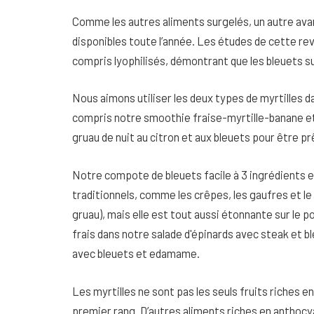
Comme les autres aliments surgelés, un autre avan
disponibles toute l’année. Les études de cette re
compris lyophilisés, démontrant que les bleuets s
Nous aimons utiliser les deux types de myrtilles d
compris notre smoothie fraise-myrtille-banane et 
gruau de nuit au citron et aux bleuets pour être pr
Notre compote de bleuets facile à 3 ingrédients es
traditionnels, comme les crêpes, les gaufres et le 
gruau), mais elle est tout aussi étonnante sur le po
frais dans notre salade d'épinards avec steak et b
avec bleuets et edamame.
Les myrtilles ne sont pas les seuls fruits riches
premier rang. D’autres aliments riches en anthocy