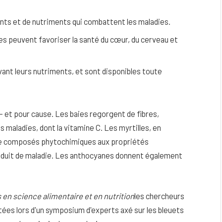
nts et de nutriments qui combattent les maladies.
s peuvent favoriser la santé du cœur, du cerveau et
ant leurs nutriments, et sont disponibles toute
 et pour cause. Les baies regorgent de fibres,
 maladies, dont la vitamine C.
Les myrtilles, en
 de composés phytochimiques aux propriétés
réduit de maladie. Les anthocyanes donnent également
eau
Peau sèche et sensible : quels soins
utiliser pour ne pas l’irriter ?
4 JUIN 2026
en science alimentaire et en nutrition
les chercheurs
ées lors d'un symposium d'experts axé sur les bleuets