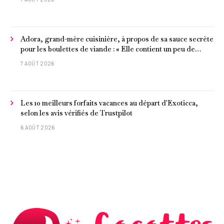
Adora, grand-mère cuisinière, à propos de sa sauce secrète
pour les boulettes de viande : « Elle contient un peu de
curcuma, du poivre, une poignée d'amandes et des tomates
7 AOÛT 2026
frites »
Les 10 meilleurs forfaits vacances au départ d'Exoticca,
selon les avis vérifiés de Trustpilot
6 AOÛT 2026