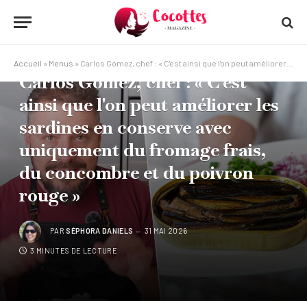
MENUS
Accueil
»
Menus
»
Carlos Gómez, chef : « C'est ainsi que l'on peut améliorer les sardines en conserve avec uniquement du fromage frais, du concombre et du poivron rouge »
Carlos Gómez, chef : « C'est
ainsi que l'on peut améliorer les
sardines en conserve avec
uniquement du fromage frais,
du concombre et du poivron
rouge »
PAR
SÉPHORA DANIELS
31 MAI 2026
3 MINUTES DE LECTURE