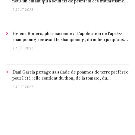
nous un enfant qui a souffert de peurs : si ces traumatismes
ne sont pas surmontés, ils continueront à nous affecter dans
9 AOÛT 2026
notre vie d’adulte. »
Helena Rodero, pharmacienne : "L'application de l'après-
shampooing sec avant le shampooing, du milieu jusqu'aux
pointes, est recommandée pour les cheveux délicats et
9 AOÛT 2026
ternes.
Dani García partage sa salade de pommes de terre préférée
pour l'été : elle contient du thon, de la tomate, du
concombre et de l'œuf
9 AOÛT 2026