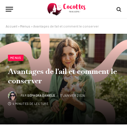
Accueil
»
Menus
»
Avantages de l'ail et comment le conserver
MENUS
Avantages de l'ail et comment le
conserver
PAR
SÉPHORA DANIELS
17 JANVIER 2026
4 MINUTES DE LECTURE