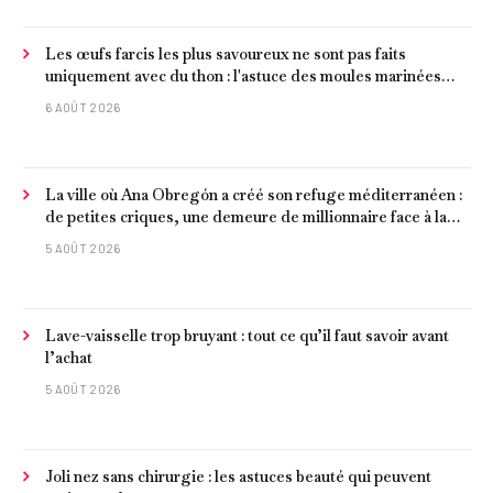
Les œufs farcis les plus savoureux ne sont pas faits
uniquement avec du thon : l'astuce des moules marinées
pour les rendre beaucoup plus juteux
6 AOÛT 2026
La ville où Ana Obregón a créé son refuge méditerranéen :
de petites criques, une demeure de millionnaire face à la
mer et les meilleurs fruits de mer
5 AOÛT 2026
Lave-vaisselle trop bruyant : tout ce qu’il faut savoir avant
l’achat
5 AOÛT 2026
Joli nez sans chirurgie : les astuces beauté qui peuvent