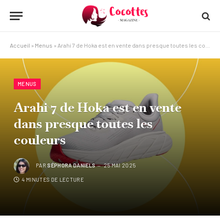
Accueil
»
Menus
»
Arahi 7 de Hoka est en vente dans presque toutes les couleurs
MENUS
Arahi 7 de Hoka est en vente
dans presque toutes les
couleurs
PAR
SÉPHORA DANIELS
25 MAI 2025
4 MINUTES DE LECTURE