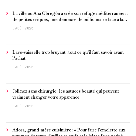
La ville où Ana Obregón a créé son refuge méditerranéen :
de petites criques, une demeure de millionnaire face à la
mer et les meilleurs fruits de mer
5 AOÛT 2026
Lave-vaisselle trop bruyant : tout ce qu’il faut savoir avant
l’achat
5 AOÛT 2026
Joli nez sans chirurgie : les astuces beauté qui peuvent
vraiment changer votre apparence
5 AOÛT 2026
Adora, grand-mère cuisinière : « Pour faire l'omelette aux
pommes de terre, j'utilise 10 œufs et je laisse faire petit à