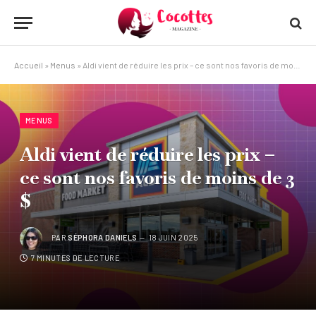
Accueil
»
Menus
»
Aldi vient de réduire les prix – ce sont nos favoris de moins de 3 $
MENUS
Aldi vient de réduire les prix –
ce sont nos favoris de moins de 3
$
PAR
SÉPHORA DANIELS
18 JUIN 2025
7 MINUTES DE LECTURE