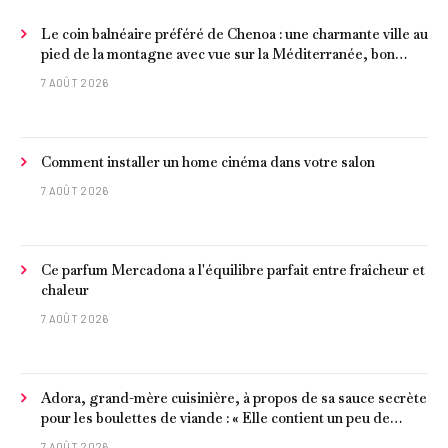
Le coin balnéaire préféré de Chenoa : une charmante ville au
pied de la montagne avec vue sur la Méditerranée, bon
poisson et criques isolées
7 AOÛT 2026
Comment installer un home cinéma dans votre salon
7 AOÛT 2026
Ce parfum Mercadona a l'équilibre parfait entre fraîcheur et
chaleur
7 AOÛT 2026
Adora, grand-mère cuisinière, à propos de sa sauce secrète
pour les boulettes de viande : « Elle contient un peu de
curcuma, du poivre, une poignée d'amandes et des tomates
7 AOÛT 2026