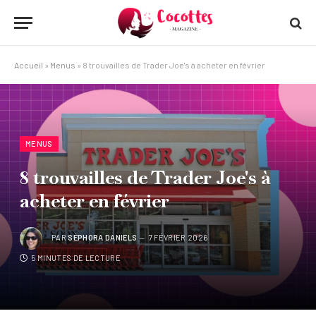
Accueil
»
Menus
»
8 trouvailles de Trader Joe's à acheter en février
MENUS
8 trouvailles de Trader Joe's à
acheter en février
PAR
SÉPHORA DANIELS
7 FÉVRIER 2026
5 MINUTES DE LECTURE