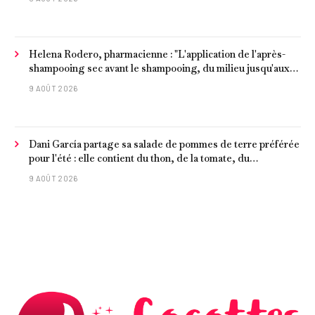
notre vie d’adulte. »
Helena Rodero, pharmacienne : "L'application de l'après-
shampooing sec avant le shampooing, du milieu jusqu'aux
pointes, est recommandée pour les cheveux délicats et
9 AOÛT 2026
ternes.
Dani García partage sa salade de pommes de terre préférée
pour l'été : elle contient du thon, de la tomate, du
concombre et de l'œuf
9 AOÛT 2026