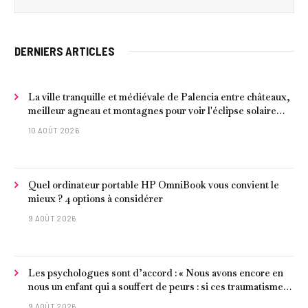
DERNIERS ARTICLES
La ville tranquille et médiévale de Palencia entre châteaux,
meilleur agneau et montagnes pour voir l'éclipse solaire
2026
10 AOÛT 2026
Quel ordinateur portable HP OmniBook vous convient le
mieux ? 4 options à considérer
9 AOÛT 2026
Les psychologues sont d’accord : « Nous avons encore en
nous un enfant qui a souffert de peurs : si ces traumatismes
ne sont pas surmontés, ils continueront à nous affecter dans
9 AOÛT 2026