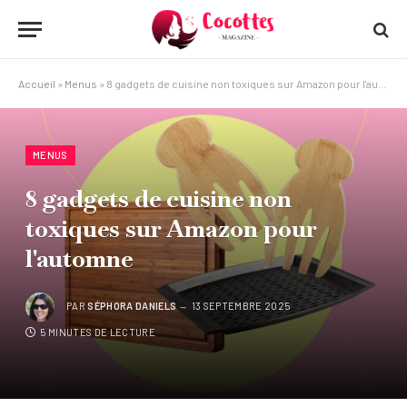
Accueil
»
Menus
»
8 gadgets de cuisine non toxiques sur Amazon pour l'automne
MENUS
8 gadgets de cuisine non
toxiques sur Amazon pour
l'automne
PAR
SÉPHORA DANIELS
13 SEPTEMBRE 2025
5 MINUTES DE LECTURE