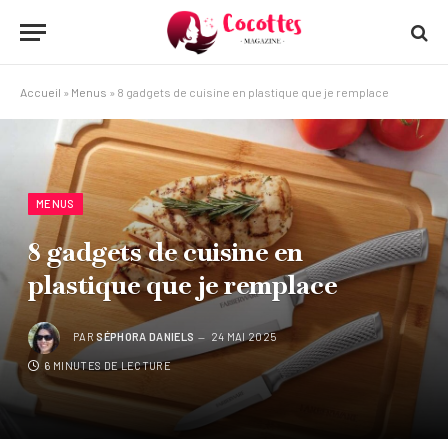
Accueil
»
Menus
»
8 gadgets de cuisine en plastique que je remplace
MENUS
8 gadgets de cuisine en
plastique que je remplace
PAR
SÉPHORA DANIELS
24 MAI 2025
6 MINUTES DE LECTURE