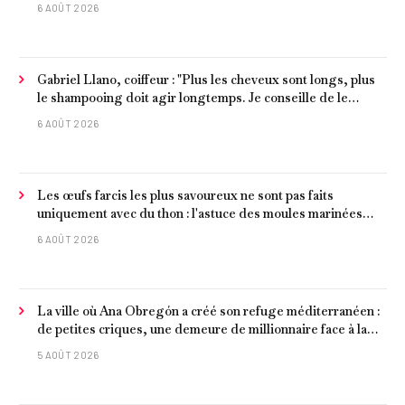
6 AOÛT 2026
Gabriel Llano, coiffeur : "Plus les cheveux sont longs, plus
le shampooing doit agir longtemps. Je conseille de le
laisser entre 1 et 3 minutes."
6 AOÛT 2026
Les œufs farcis les plus savoureux ne sont pas faits
uniquement avec du thon : l'astuce des moules marinées
pour les rendre beaucoup plus juteux
6 AOÛT 2026
La ville où Ana Obregón a créé son refuge méditerranéen :
de petites criques, une demeure de millionnaire face à la
mer et les meilleurs fruits de mer
5 AOÛT 2026