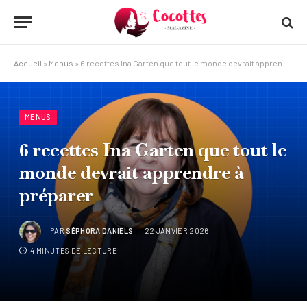
Accueil
»
Menus
»
6 recettes Ina Garten que tout le monde devrait apprendre à préparer
MENUS
6 recettes Ina Garten que tout le
monde devrait apprendre à
préparer
PAR
SÉPHORA DANIELS
22 JANVIER 2026
4 MINUTES DE LECTURE