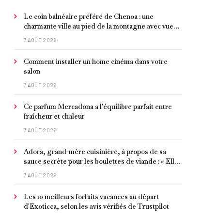
Le coin balnéaire préféré de Chenoa : une
charmante ville au pied de la montagne avec vue
sur la Méditerranée, bon poisson et criques
7 AOÛT 2026
isolées
Comment installer un home cinéma dans votre
salon
7 AOÛT 2026
Ce parfum Mercadona a l'équilibre parfait entre
fraîcheur et chaleur
7 AOÛT 2026
Adora, grand-mère cuisinière, à propos de sa
sauce secrète pour les boulettes de viande : « Elle
contient un peu de curcuma, du poivre, une
7 AOÛT 2026
poignée d'amandes et des tomates frites »
Les 10 meilleurs forfaits vacances au départ
d'Exoticca, selon les avis vérifiés de Trustpilot