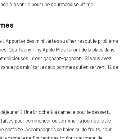
ce à la vanille pour une gourmandise ultime.
mmes
 ! Apporter des mini tartes au dîner résout le problème
es. Ces Teeny Tiny Apple Pies feront de la place dans
nt délicieuses : c'est gagnant-gagnant ! Si vous avez
l'avance nos mini tartes aux pommes qui en servent 12 de
-déjeuner ? Une brioche à la cannelle pour le dessert.
rfaites pour commencer ou terminer la journée, et le
e parfaite. Accompagnés de baies ou de fruits, tous
 la cannelle ne figurent pas toujours au menu de