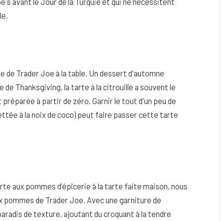
's avant le Jour de la Turquie et qui ne nécessitent
le.
lle de Trader Joe à la table. Un dessert d'automne
 de Thanksgiving, la tarte à la citrouille a souvent le
réparée à partir de zéro. Garnir le tout d'un peu de
ée à la noix de coco) peut faire passer cette tarte
 tarte aux pommes d'épicerie à la tarte faite maison, nous
aux pommes de Trader Joe. Avec une garniture de
paradis de texture, ajoutant du croquant à la tendre