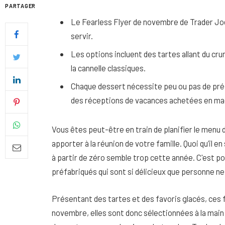
PARTAGER
Le Fearless Flyer de novembre de Trader Jo
servir.
Les options incluent des tartes allant du cr
la cannelle classiques.
Chaque dessert nécessite peu ou pas de prép
des réceptions de vacances achetées en ma
Vous êtes peut-être en train de planifier le menu
apporter à la réunion de votre famille. Quoi qu’il 
à partir de zéro semble trop cette année. C'est p
Quel soin adopter pour une p
préfabriqués qui sont si délicieux que personne 
uniforme et lumineuse
26 NOVEMBRE 2025
Présentant des tartes et des favoris glacés, ces 
novembre, elles sont donc sélectionnées à la mai