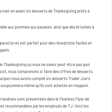
e met en avant six desserts de Thanksgiving prêts à
umble aux pommes aux pacanes, ainsi que des brioches à
aration et est parfait pour des réceptions faciles et
gasin.
 de Thanksgiving ou vous ne savez peut-être pas quoi
en soit, nous comprenons si faire des offres de desserts
ourquoi nous avons compilé six desserts Trader Joe's
eau
Peau sèche et sensible : quels soins
ne soupçonnera même qu'ils sont achetés en magasin.
utiliser pour ne pas l’irriter ?
4 JUIN 2026
friandises sont présentées dans le Fearless Flyer de
n et recommandées par les employés de TJ. Voici les