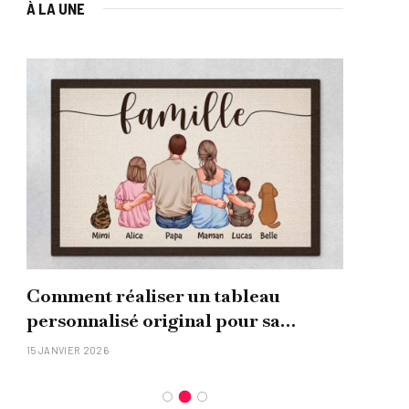
À LA UNE
Comment réaliser un tableau
Que
personnalisé original pour sa
uni
famille ?
15 JANVIER 2026
26 NO