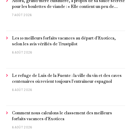
Adora, grand-mère cuisinière, à propos de sa sauce secrète
pour les boulettes de viande : « Elle contient un peu de
curcuma, du poivre, une poignée d'amandes et des tomates
7 AOÛT 2026
frites »
Les 10 meilleurs forfaits vacances au départ d'Exoticca,
selon les avis vérifiés de Trustpilot
6 AOÛT 2026
Le refuge de Luis de la Fuente : la ville du vin et des caves
centenaires où revient toujours l'entraîneur espagnol
6 AOÛT 2026
Comment nous calculons le classement des meilleurs
forfaits vacances d'Exoticca
6 AOÛT 2026