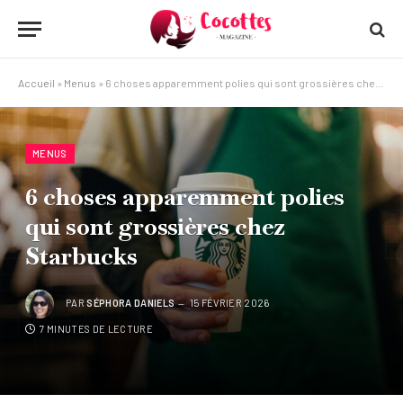
Accueil
»
Menus
»
6 choses apparemment polies qui sont grossières chez Starbucks
MENUS
6 choses apparemment polies
qui sont grossières chez
Starbucks
PAR
SÉPHORA DANIELS
15 FÉVRIER 2026
7 MINUTES DE LECTURE