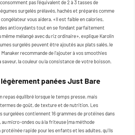
e consomment pas l'équivalent de 2 à 3 tasses de
légumes surgelés prélavés, hachés et préparés comme
e congélateur vous aidera.
«Il est faible en calories,
t des antioxydants tout en se fondant parfaitement
ou même mélangé avec du riz ordinaire», explique Karolin
mes surgelés peuvent être ajoutés aux plats salés, le
nt. Manaker recommande de l'ajouter à vos smoothies
 saveur, la couleur ou la consistance de votre boisson.
t légèrement panées Just Bare
repas équilibré lorsque le temps presse, mais
 termes de goût, de texture et de nutrition. Les
s surgelées contiennent 16 grammes de protéines dans
, au micro-ondes ou à la friteuse (ma méthode
 protéinée rapide pour les enfants et les adultes, qu'ils