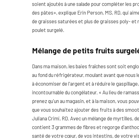
soient ajoutés à une salade pour compléter les pr
des pâtes», explique Erin Person, MS, RD, qui aim
de graisses saturées et plus de graisses poly- e
poulet surgelé.
Mélange de petits fruits surgel
Dans ma maison, les baies fraîches sont soit englo
au fond du réfrigérateur, moulant avant que nous l
à économiser de l'argent et à réduire le gaspillag
incontournable du congélateur. « Au lieu de ramasse
prenez qu'un au magasin, et à la maison, vous pou
que vous souhaitez ajouter des fruits à des smooth
Juliana Crimi, RD. Avec un mélange de myrtilles, 
contient 3 grammes de fibres et regorge d'anthoc
santé de votre cœur, de vos intestins, de votre vis