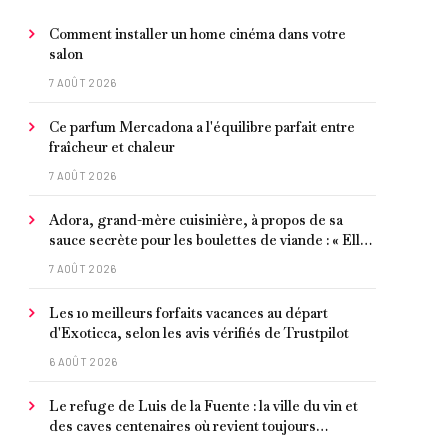
Comment installer un home cinéma dans votre
salon
7 AOÛT 2026
Ce parfum Mercadona a l'équilibre parfait entre
fraîcheur et chaleur
7 AOÛT 2026
Adora, grand-mère cuisinière, à propos de sa
sauce secrète pour les boulettes de viande : « Elle
contient un peu de curcuma, du poivre, une
7 AOÛT 2026
poignée d'amandes et des tomates frites »
Les 10 meilleurs forfaits vacances au départ
d'Exoticca, selon les avis vérifiés de Trustpilot
6 AOÛT 2026
Le refuge de Luis de la Fuente : la ville du vin et
des caves centenaires où revient toujours
l'entraîneur espagnol