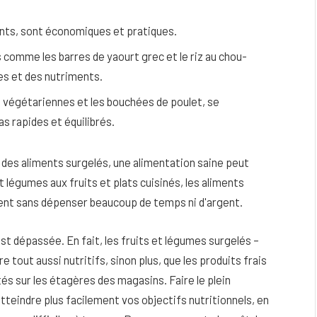
nts, sont économiques et pratiques.
omme les barres de yaourt grec et le riz au chou-
res et des nutriments.
s végétariennes et les bouchées de poulet, se
s rapides et équilibrés.
on des aliments surgelés, une alimentation saine peut
 légumes aux fruits et plats cuisinés, les aliments
ent sans dépenser beaucoup de temps ni d'argent.
eau
Peau sèche et sensible : quels soins
 est dépassée. En fait, les fruits et légumes surgelés –
utiliser pour ne pas l’irriter ?
e tout aussi nutritifs, sinon plus, que les produits frais
4 JUIN 2026
tés sur les étagères des magasins.
Faire le plein
tteindre plus facilement vos objectifs nutritionnels, en