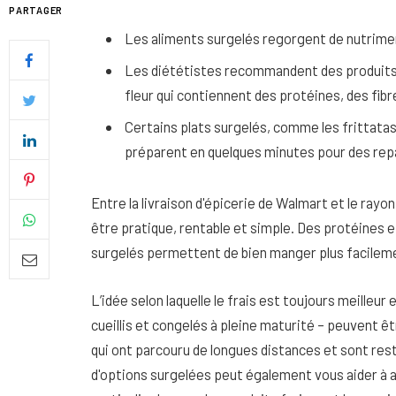
PARTAGER
Les aliments surgelés regorgent de nutrime
Les diététistes recommandent des produits c
fleur qui contiennent des protéines, des fib
Certains plats surgelés, comme les frittata
préparent en quelques minutes pour des repa
Entre la livraison d'épicerie de Walmart et le ray
être pratique, rentable et simple. Des protéines et
surgelés permettent de bien manger plus facilem
Quel soin adopter pour une p
L’idée selon laquelle le frais est toujours meilleur
uniforme et lumineuse
cueillis et congelés à pleine maturité – peuvent êtr
26 NOVEMBRE 2025
qui ont parcouru de longues distances et sont res
d'options surgelées peut également vous aider à a