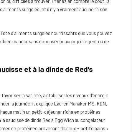
on ou difficiles à trouver.
Prenez en compte le coût, la
s aliments surgelés, et il n'y a vraiment aucune raison
e liste d'aliments surgelés nourrissants que vous pouvez
r bien manger sans dépenser beaucoup d'argent ou de
ucisse et à la dinde de Red's
avoriser la satiété, à stabiliser les niveaux d'énergie
encer la journée », explique Lauren Manaker MS, RDN,
chaque matin un petit-déjeuner riche en protéines,
 la saucisse de dinde Red's Egg'Wich au congélateur
mmes de protéines provenant de deux « petits pains »