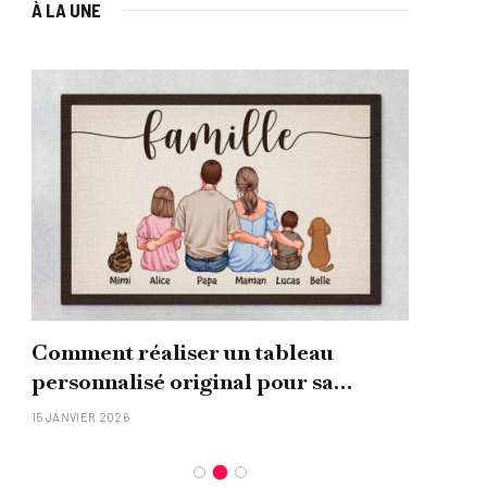
À LA UNE
Comment réaliser un tableau
Que
personnalisé original pour sa
uni
famille ?
15 JANVIER 2026
26 NO