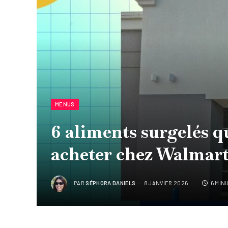
MENUS
6 aliments surgelés qu
acheter chez Walmar
PAR
SÉPHORA DANIELS
8 JANVIER 2026
6 MIN