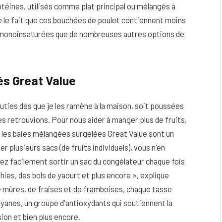
otéines, utilisés comme plat principal ou mélangés à
e le fait que ces bouchées de poulet contiennent moins
t monoinsaturées que de nombreuses autres options de
és Great Value
uties dès que je les ramène à la maison, soit poussées
es retrouvions. Pour nous aider à manger plus de fruits,
e, les baies mélangées surgelées Great Value sont un
r plusieurs sacs (de fruits individuels), vous n'en
vez facilement sortir un sac du congélateur chaque fois
ies, des bols de yaourt et plus encore », explique
de mûres, de fraises et de framboises, chaque tasse
yanes, un groupe d'antioxydants qui soutiennent la
ion et bien plus encore.