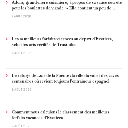
Adora, grand-mère cuisinière, à propos de sa sauce secrète
pour les boulettes de viande : « Elle contient un peu de
curcuma, du poivre, une poignée d'amandes et des tomates
7 AOÛT 2026
frites »
Les 10 meilleurs forfaits vacances au départ d'Exoticca,
selon les avis vérifiés de Trustpilot
6 AOÛT 2026
Le refuge de Luis de la Fuente : la ville du vin et des caves
centenaires où revient toujours l'entraîneur espagnol
6 AOÛT 2026
Comment nous calculons le classement des meilleurs
forfaits vacances d'Exoticca
6 AOÛT 2026