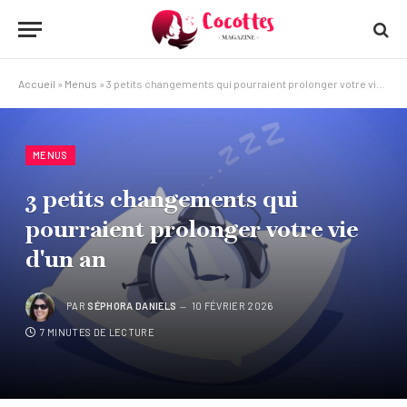
Accueil
»
Menus
»
3 petits changements qui pourraient prolonger votre vie d'un an
MENUS
3 petits changements qui
pourraient prolonger votre vie
d'un an
PAR
SÉPHORA DANIELS
10 FÉVRIER 2026
7 MINUTES DE LECTURE