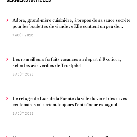
Adora, grand-mère cuisinière, à propos de sa sauce secrète
pour les boulettes de viande : « Elle contient un peu de
curcuma, du poivre, une poignée d'amandes et des tomates
7 AOÛT 2026
frites »
Les 10 meilleurs forfaits vacances au départ d'Exoticca,
selon les avis vérifiés de Trustpilot
6 AOÛT 2026
Le refuge de Luis de la Fuente : la ville du vin et des caves
centenaires où revient toujours l'entraîneur espagnol
6 AOÛT 2026