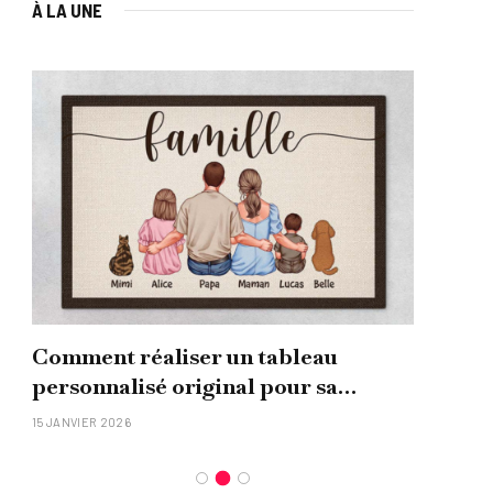
À LA UNE
Comment réaliser un tableau
Que
personnalisé original pour sa
uni
famille ?
15 JANVIER 2026
26 NO