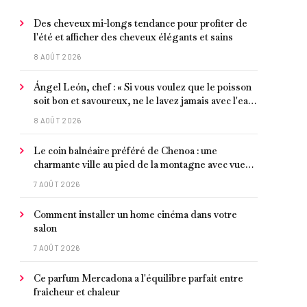
Des cheveux mi-longs tendance pour profiter de
l'été et afficher des cheveux élégants et sains
8 AOÛT 2026
Ángel León, chef : « Si vous voulez que le poisson
soit bon et savoureux, ne le lavez jamais avec l'eau
du robinet »
8 AOÛT 2026
Le coin balnéaire préféré de Chenoa : une
charmante ville au pied de la montagne avec vue
sur la Méditerranée, bon poisson et criques
7 AOÛT 2026
isolées
Comment installer un home cinéma dans votre
salon
7 AOÛT 2026
Ce parfum Mercadona a l'équilibre parfait entre
fraîcheur et chaleur