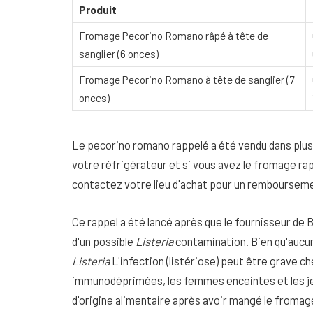
Produit
Fromage Pecorino Romano râpé à tête de
sanglier (6 onces)
Fromage Pecorino Romano à tête de sanglier (7
onces)
Le pecorino romano rappelé a été vendu dans plusi
votre réfrigérateur et si vous avez le fromage ra
contactez votre lieu d'achat pour un remboursem
Ce rappel a été lancé après que le fournisseur de
d'un possible
Listeria
contamination. Bien qu'aucun
Listeria
L'infection (listériose) peut être grave ch
immunodéprimées, les femmes enceintes et les je
d'origine alimentaire après avoir mangé le froma