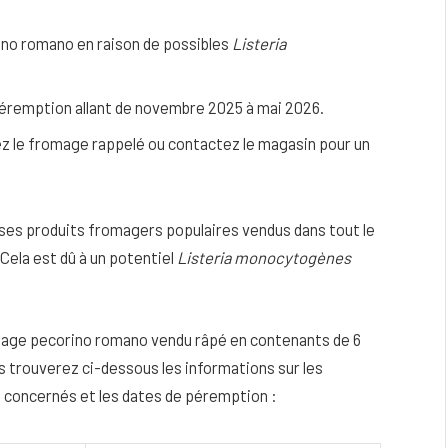
no romano en raison de possibles
Listeria
éremption allant de novembre 2025 à mai 2026.
tez le fromage rappelé ou contactez le magasin pour un
 ses produits fromagers populaires vendus dans tout le
Cela est dû à un potentiel
Listeria monocytogènes
eau
Peau sèche et sensible : quels soins
omage pecorino romano vendu râpé en contenants de 6
utiliser pour ne pas l’irriter ?
s trouverez ci-dessous les informations sur les
4 JUIN 2026
 concernés et les dates de péremption :