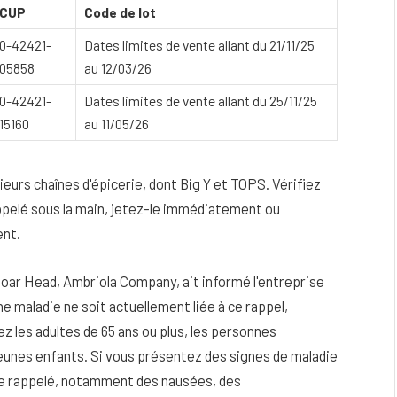
CUP
Code de lot
0-42421-
Dates limites de vente allant du 21/11/25
05858
au 12/03/26
0-42421-
Dates limites de vente allant du 25/11/25
15160
au 11/05/26
eurs chaînes d'épicerie, dont Big Y et TOPS.
Vérifiez
ppelé sous la main, jetez-le immédiatement ou
ent.
 Boar Head, Ambriola Company, ait informé l'entreprise
e maladie ne soit actuellement liée à ce rappel,
ez les adultes de 65 ans ou plus, les personnes
unes enfants. Si vous présentez des signes de maladie
ge rappelé, notamment des nausées, des