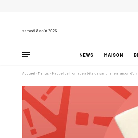
samedi 8 août 2026
NEWS
MAISON
B
Accueil
»
Menus
»
Rappel de fromage à tête de sanglier en raison d'un ri