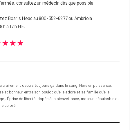
iarrhée, consultez un médecin dès que possible.
ctez Boar's Head au 800-352-6277 ou Ambriola
 h à 17 h HE.
★★★★
e a clairement depuis toujours ça dans le sang. Mère en puissance,
e et bonheur entre son boulot qu’elle adore et sa famille qu’elle
). Éprise de liberté, dopée à la bienveillance, moteur inépuisable du
 le coloré.