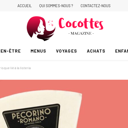
ACCUEIL
QUI SOMMES-NOUS ?
CONTACTEZ-NOUS
IEN-ÊTRE
MENUS
VOYAGES
ACHATS
ENFA
sque lié à la listeria