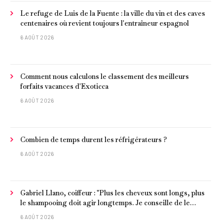
Le refuge de Luis de la Fuente : la ville du vin et des caves
centenaires où revient toujours l'entraîneur espagnol
6 AOÛT 2026
Comment nous calculons le classement des meilleurs
forfaits vacances d'Exoticca
6 AOÛT 2026
Combien de temps durent les réfrigérateurs ?
6 AOÛT 2026
Gabriel Llano, coiffeur : "Plus les cheveux sont longs, plus
le shampooing doit agir longtemps. Je conseille de le
laisser entre 1 et 3 minutes."
6 AOÛT 2026