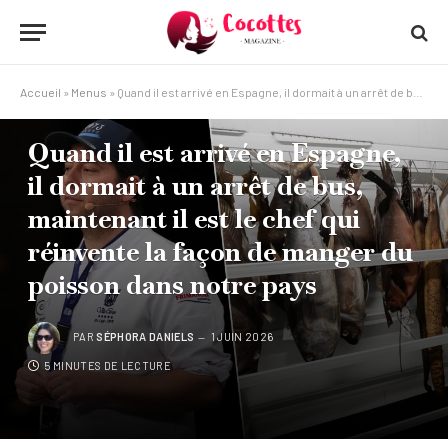
Accueil
»
Menus
»
Quand il est arrivé en Espagne, il dormait à un arrêt de bus, maintenant il est le chef qui réinvente la façon de manger du poisson dans notre pays
MENUS
Quand il est arrivé en Espagne,
il dormait à un arrêt de bus,
maintenant il est le chef qui
réinvente la façon de manger du
poisson dans notre pays
PAR
SÉPHORA DANIELS
1 JUIN 2026
5 MINUTES DE LECTURE