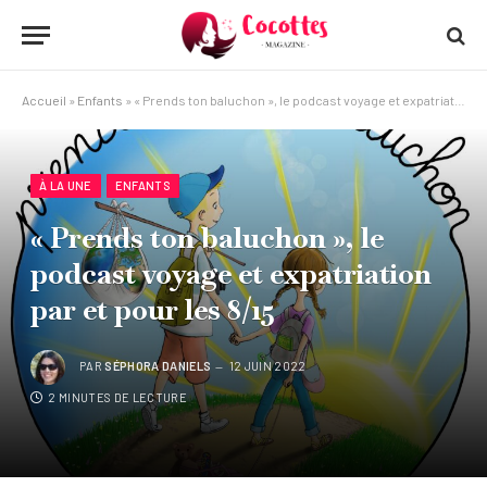
Accueil
»
Enfants
»
« Prends ton baluchon », le podcast voyage et expatriation par et pour les 8/15
À LA UNE
ENFANTS
« Prends ton baluchon », le
podcast voyage et expatriation
par et pour les 8/15
PAR
SÉPHORA DANIELS
12 JUIN 2022
2 MINUTES DE LECTURE