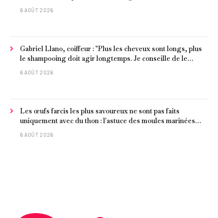
6 AOÛT 2026
Gabriel Llano, coiffeur : "Plus les cheveux sont longs, plus
le shampooing doit agir longtemps. Je conseille de le
laisser entre 1 et 3 minutes."
6 AOÛT 2026
Les œufs farcis les plus savoureux ne sont pas faits
uniquement avec du thon : l'astuce des moules marinées
pour les rendre beaucoup plus juteux
6 AOÛT 2026