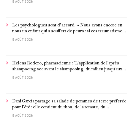
9 AOÛT 2026
Les psychologues sont d’accord : « Nous avons encore en
nous un enfant qui a souffert de peurs : si ces traumatismes
ne sont pas surmontés, ils continueront à nous affecter dans
9 AOÛT 2026
notre vie d’adulte. »
Helena Rodero, pharmacienne : "L'application de l'après-
shampooing sec avant le shampooing, du milieu jusqu'aux
pointes, est recommandée pour les cheveux délicats et
9 AOÛT 2026
ternes.
Dani García partage sa salade de pommes de terre préférée
pour l'été : elle contient du thon, de la tomate, du
concombre et de l'œuf
9 AOÛT 2026