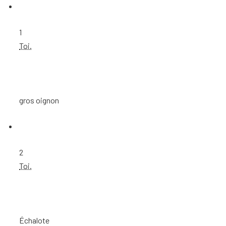
1
Toi.
gros oignon
2
Toi.
Échalote