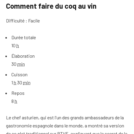
Comment faire du coq au vin
Difficulté : Facile
Durée totale
10
h
Élaboration
30
min
Cuisson
1
h
30
min
Repos
8
h
Le chef asturien, qui est l'un des grands ambassadeurs de la
gastronomie espagnole dans le monde, a montré sa version
de ce plat traditionnel sur RTVE, expliquant que le secret de la