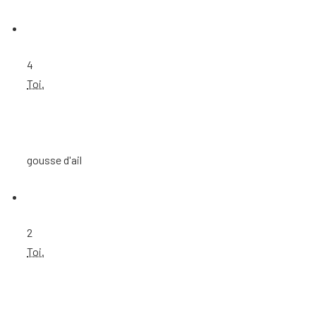
4
Toi.
gousse d'ail
2
Toi.