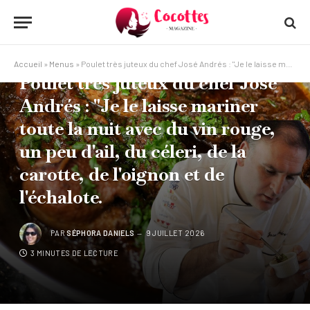
MENUS
Accueil
»
Menus
»
Poulet très juteux du chef José Andrés : "Je le laisse mariner toute la nuit avec du vin rouge, un peu d'ail, du céleri, de la carotte, de l'oignon et de l'échalote.
Poulet très juteux du chef José
Andrés : "Je le laisse mariner
toute la nuit avec du vin rouge,
un peu d'ail, du céleri, de la
carotte, de l'oignon et de
l'échalote.
PAR
SÉPHORA DANIELS
9 JUILLET 2026
3 MINUTES DE LECTURE