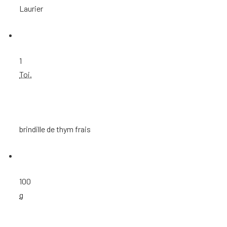
Laurier
1
Toi.
brindille de thym frais
100
g