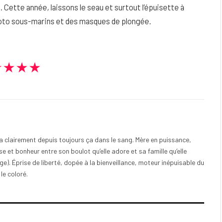
Cette année, laissons le seau et surtout l’épuisette à
photo sous-marins et des masques de plongée.
★★★★
e a clairement depuis toujours ça dans le sang. Mère en puissance,
e et bonheur entre son boulot qu’elle adore et sa famille qu’elle
). Éprise de liberté, dopée à la bienveillance, moteur inépuisable du
 le coloré.