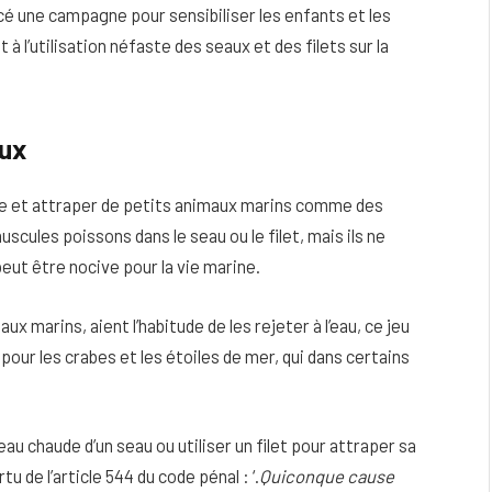
é une campagne pour sensibiliser les enfants et les
à l’utilisation néfaste des seaux et des filets sur la
eux
age et attraper de petits animaux marins comme des
cules poissons dans le seau ou le filet, mais ils ne
eut être nocive pour la vie marine.
x marins, aient l’habitude de les rejeter à l’eau, ce jeu
eau
Peau sèche et sensible : quels soins
our les crabes et les étoiles de mer, qui dans certains
utiliser pour ne pas l’irriter ?
4 JUIN 2026
au chaude d’un seau ou utiliser un filet pour attraper sa
 de l’article 544 du code pénal : ‘.
Quiconque cause