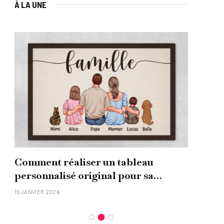
À LA UNE
Comment réaliser un tableau
Que
personnalisé original pour sa
uni
famille ?
15 JANVIER 2026
26 NO