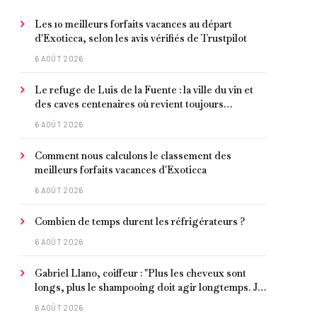
Les 10 meilleurs forfaits vacances au départ
d'Exoticca, selon les avis vérifiés de Trustpilot
6 AOÛT 2026
Le refuge de Luis de la Fuente : la ville du vin et
des caves centenaires où revient toujours
l'entraîneur espagnol
6 AOÛT 2026
Comment nous calculons le classement des
meilleurs forfaits vacances d'Exoticca
6 AOÛT 2026
Combien de temps durent les réfrigérateurs ?
6 AOÛT 2026
Gabriel Llano, coiffeur : "Plus les cheveux sont
longs, plus le shampooing doit agir longtemps. Je
conseille de le laisser entre 1 et 3 minutes."
6 AOÛT 2026