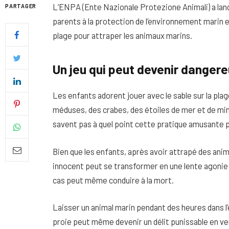
L’ENPA (Ente Nazionale Protezione Animali) a lanc
PARTAGER
parents à la protection de l’environnement marin et 
plage pour attraper les animaux marins.
Un jeu qui peut devenir danger
Les enfants adorent jouer avec le sable sur la pl
méduses, des crabes, des étoiles de mer et de minus
savent pas à quel point cette pratique amusante p
Bien que les enfants, après avoir attrapé des animau
Quel soin adopter pour une p
innocent peut se transformer en une lente agonie p
uniforme et lumineuse
cas peut même conduire à la mort.
26 NOVEMBRE 2025
Laisser un animal marin pendant des heures dans l’e
proie peut même devenir un délit punissable en vertu