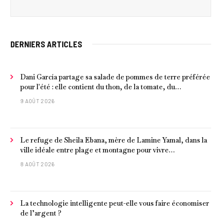
DERNIERS ARTICLES
Dani García partage sa salade de pommes de terre préférée
pour l'été : elle contient du thon, de la tomate, du
concombre et de l'œuf
9 AOÛT 2026
Le refuge de Sheila Ebana, mère de Lamine Yamal, dans la
ville idéale entre plage et montagne pour vivre
tranquillement près de Barcelone
8 AOÛT 2026
La technologie intelligente peut-elle vous faire économiser
de l’argent ?