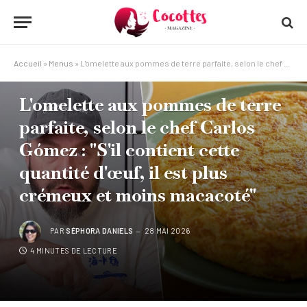
Accueil
»
Menus
»
L'omelette aux pommes de terre parfaite, selon le chef Carlos Gómez : "S'il contient cette quantité d'œuf, il est plus crémeux et moins macacoté"
MENUS
L'omelette aux pommes de terre
parfaite, selon le chef Carlos
Gómez : "S'il contient cette
quantité d'œuf, il est plus
crémeux et moins macacoté"
PAR
SÉPHORA DANIELS
28 MAI 2026
4 MINUTES DE LECTURE