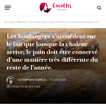
Accueil
»
Menus
»
Les boulangers s’accordent sur le fait que lorsque la chaleur arrive, le pain doit être conservé d’une manière très différente du reste de l’année.
MENUS
Les boulangers s’accordent sur
le fait que lorsque la chaleur
arrive, le pain doit être conservé
d’une manière très différente du
reste de l’année.
PAR
SÉPHORA DANIELS
17 JUIN 2026
3 MINUTES DE LECTURE