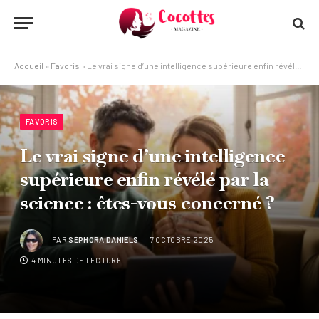
Accueil
»
Favoris
»
Le vrai signe d’une intelligence supérieure enfin révélé par la science : êtes-vous concerné ?
FAVORIS
Le vrai signe d’une intelligence
supérieure enfin révélé par la
science : êtes-vous concerné ?
PAR
SÉPHORA DANIELS
7 OCTOBRE 2025
4 MINUTES DE LECTURE