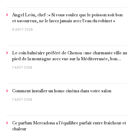
Ángel León, chef : « Si vous voulez que le poisson soit bon
et savoureux, ne le lavez jamais avec l'eau du robinet »
8 AOÛT 2026
Le coin balnéaire préféré de Chenoa : une charmante ville au
pied de la montagne avec vue sur la Méditerranée, bon
poisson et criques isolées
7 AOÛT 2026
Comment installer un home cinéma dans votre salon
7 AOÛT 2026
Ce parfum Mercadona a l'équilibre parfait entre fraîcheur et
chaleur