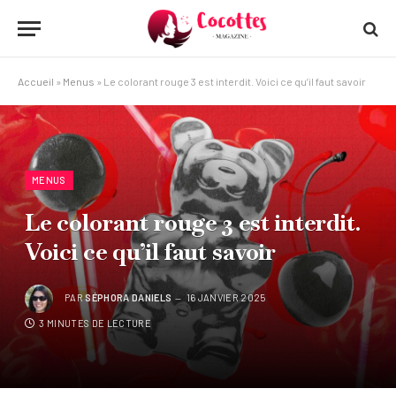
Accueil
»
Menus
»
Le colorant rouge 3 est interdit. Voici ce qu’il faut savoir
MENUS
Le colorant rouge 3 est interdit.
Voici ce qu’il faut savoir
PAR
SÉPHORA DANIELS
16 JANVIER 2025
3 MINUTES DE LECTURE