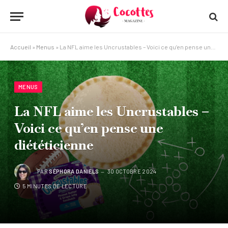
Accueil
»
Menus
»
La NFL aime les Uncrustables – Voici ce qu’en pense une diététicienne
MENUS
La NFL aime les Uncrustables –
Voici ce qu’en pense une
diététicienne
PAR
SÉPHORA DANIELS
30 OCTOBRE 2024
5 MINUTES DE LECTURE