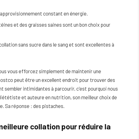
 approvisionnement constant en énergie.
téines et des graisses saines sont un bon choix pour
ollation sans sucre dans le sang et sont excellentes à
 vous vous efforcez simplement de maintenir une
ostco peut être un excellent endroit pour trouver des
ent sembler intimidantes à parcourir, c'est pourquoi nous
étiste et auteure en nutrition, son meilleur choix de
eau
Peau sèche et sensible : quels soins
ie. Sa réponse : des pistaches.
utiliser pour ne pas l’irriter ?
4 JUIN 2026
eilleure collation pour réduire la