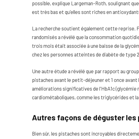
possible, explique Largeman-Roth, soulignant que 
est très bas et qu'elles sont riches en antioxydant
La recherche soutient également cette reprise. P
randomisés a révélé que la consommation quotidie
trois mois était associée à une baisse de la glycém
chez les personnes atteintes de diabète de type 
Une autre étude a révélé que par rapport au group
pistaches avant le petit-déjeuner et 1 once avant
améliorations significatives de l'HbA1c (glycémi
cardiométaboliques, comme les triglycérides et la
Autres façons de déguster les
Bien sûr, les pistaches sont incroyables directeme