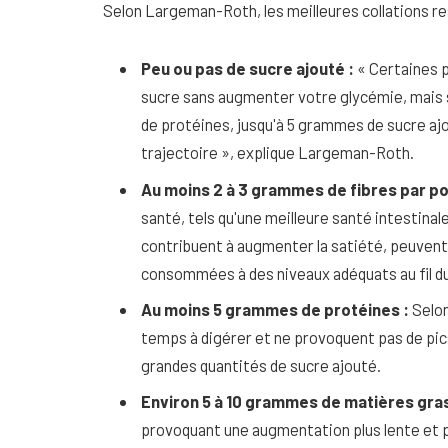
Selon Largeman-Roth, les meilleures collations r
Peu ou pas de sucre ajouté :
« Certaines 
sucre sans augmenter votre glycémie, mais si 
de protéines, jusqu'à 5 grammes de sucre ajo
trajectoire », explique Largeman-Roth.
Au moins 2 à 3 grammes de fibres par po
santé, tels qu'une meilleure santé intestinal
contribuent à augmenter la satiété, peuvent a
consommées à des niveaux adéquats au fil du
Au moins 5 grammes de protéines :
Selon
temps à digérer et ne provoquent pas de pics
grandes quantités de sucre ajouté.
Environ 5 à 10 grammes de matières gra
provoquant une augmentation plus lente et pl