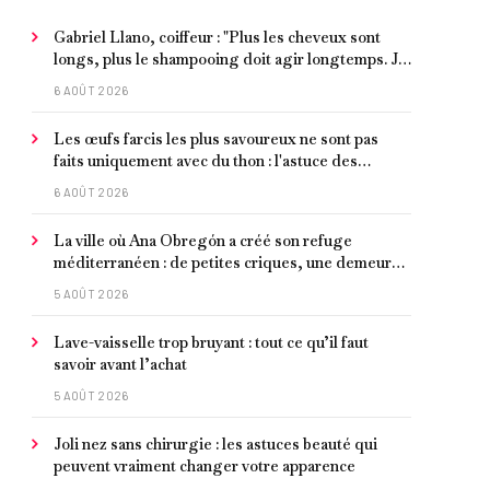
Gabriel Llano, coiffeur : "Plus les cheveux sont
longs, plus le shampooing doit agir longtemps. Je
conseille de le laisser entre 1 et 3 minutes."
6 AOÛT 2026
Les œufs farcis les plus savoureux ne sont pas
faits uniquement avec du thon : l'astuce des
moules marinées pour les rendre beaucoup plus
6 AOÛT 2026
juteux
La ville où Ana Obregón a créé son refuge
méditerranéen : de petites criques, une demeure
de millionnaire face à la mer et les meilleurs fruits
5 AOÛT 2026
de mer
Lave-vaisselle trop bruyant : tout ce qu’il faut
savoir avant l’achat
5 AOÛT 2026
Joli nez sans chirurgie : les astuces beauté qui
peuvent vraiment changer votre apparence