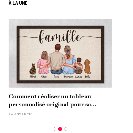
À LA UNE
Comment réaliser un tableau
Que
personnalisé original pour sa
uni
famille ?
15 JANVIER 2026
26 NO