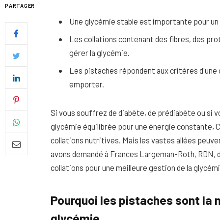
PARTAGER
Une glycémie stable est importante pour un
Les collations contenant des fibres, des pro
gérer la glycémie.
Les pistaches répondent aux critères d'une c
emporter.
Si vous souffrez de diabète, de prédiabète ou si
glycémie équilibrée pour une énergie constante, C
collations nutritives. Mais les vastes allées peuv
avons demandé à Frances Largeman-Roth, RDN, diét
Quel soin adopter pour une p
collations pour une meilleure gestion de la glycém
uniforme et lumineuse
26 NOVEMBRE 2025
Pourquoi les pistaches sont la m
glycémie