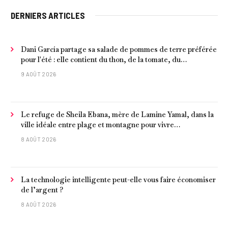
DERNIERS ARTICLES
Dani García partage sa salade de pommes de terre préférée
pour l'été : elle contient du thon, de la tomate, du
concombre et de l'œuf
9 AOÛT 2026
Le refuge de Sheila Ebana, mère de Lamine Yamal, dans la
ville idéale entre plage et montagne pour vivre
tranquillement près de Barcelone
8 AOÛT 2026
La technologie intelligente peut-elle vous faire économiser
de l’argent ?
8 AOÛT 2026