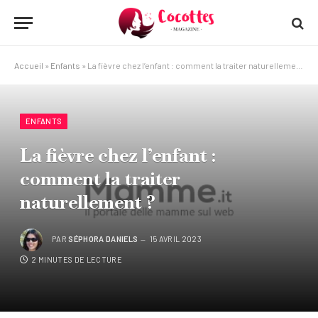
Accueil
»
Enfants
»
La fièvre chez l’enfant : comment la traiter naturellement ?
ENFANTS
La fièvre chez l’enfant :
comment la traiter
naturellement ?
PAR
SÉPHORA DANIELS
15 AVRIL 2023
2 MINUTES DE LECTURE