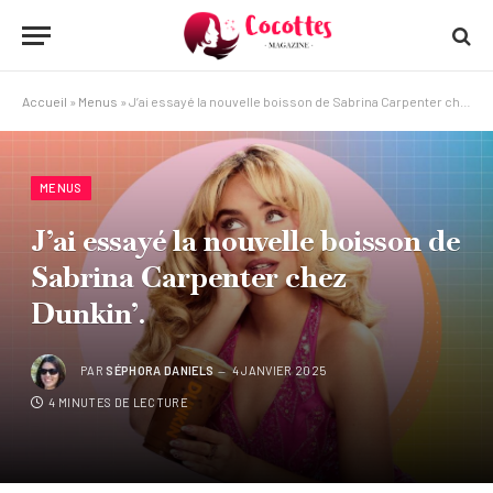
Accueil
»
Menus
»
J’ai essayé la nouvelle boisson de Sabrina Carpenter chez Dunkin’.
MENUS
J’ai essayé la nouvelle boisson de
Sabrina Carpenter chez
Dunkin’.
PAR
SÉPHORA DANIELS
4 JANVIER 2025
4 MINUTES DE LECTURE