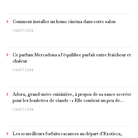
Comment installer un home cinéma dans votre salon
7 AOÛT 2026
Ce parfum Mercadona a l'équilibre parfait entre fraîcheur et
chaleur
7 AOÛT 2026
Adora, grand-mère cuisinière, à propos de sa sauce secrète
pour les boulettes de viande : « Elle contient un peu de
curcuma, du poivre, une poignée d'amandes et des tomates
7 AOÛT 2026
frites »
Les 10 meilleurs forfaits vacances au départ d'Exoticca,