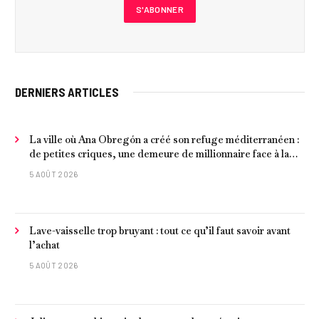
DERNIERS ARTICLES
La ville où Ana Obregón a créé son refuge méditerranéen :
de petites criques, une demeure de millionnaire face à la
mer et les meilleurs fruits de mer
5 AOÛT 2026
Lave-vaisselle trop bruyant : tout ce qu’il faut savoir avant
l’achat
5 AOÛT 2026