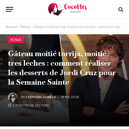
Accueil
»
Menus
»
Gâteau moitié torrija, moitié tres leches : comment réaliser les desserts de Jordi Cruz pour la Semaine Sainte
MENUS
Gâteau moitié torrija, moitié
tres leches : comment réaliser
les desserts de Jordi Cruz pour
la Semaine Sainte
PAR
SÉPHORA DANIELS
19 MAI 2026
3 MINUTES DE LECTURE