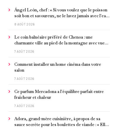
Ángel León, chef : « Si vous voulez que le poisson
soit bon et savoureux, ne le lavez jamais avec l'eau
du robinet »
8 AOÛT 2026
Le coin balnéaire préféré de Chenoa : une
charmante ville au pied de la montagne avec vue
sur la Méditerranée, bon poisson et criques
7 AOÛT 2026
isolées
Comment installer un home cinéma dans votre
salon
7 AOÛT 2026
Ce parfum Mercadona a l'équilibre parfait entre
fraîcheur et chaleur
7 AOÛT 2026
Adora, grand-mère cuisinière, à propos de sa
sauce secrète pour les boulettes de viande : « Elle
contient un peu de curcuma, du poivre, une