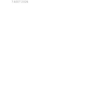
7 AOÛT 2026
poignée d'amandes et des tomates frites »