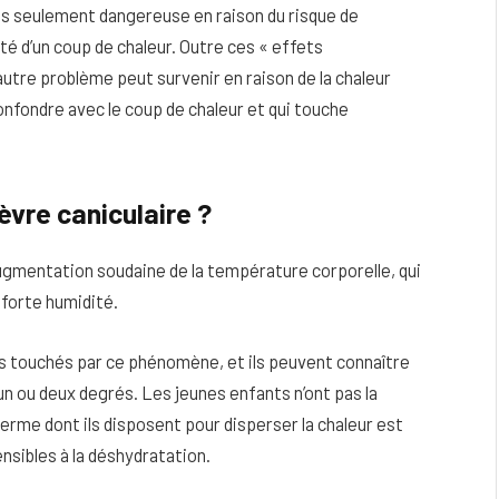
as seulement dangereuse en raison du risque de
ité d’un coup de chaleur. Outre ces « effets
utre problème peut survenir en raison de la chaleur
 confondre avec le coup de chaleur et qui touche
ièvre caniculaire ?
 augmentation soudaine de la température corporelle, qui
 forte humidité.
eau
Peau sèche et sensible : quels soins
us touchés par ce phénomène, et ils peuvent connaître
utiliser pour ne pas l’irriter ?
n ou deux degrés. Les jeunes enfants n’ont pas la
erme dont ils disposent pour disperser la chaleur est
4 JUIN 2026
sensibles à la déshydratation.