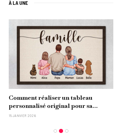
À LA UNE
Comment réaliser un tableau
Que
personnalisé original pour sa
uni
famille ?
15 JANVIER 2026
26 NO