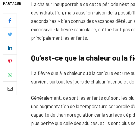
La chaleur insupportable de cette période n’est p
PARTAGER
déshydratation, mais aussi en raison de la possibil
secondaires » bien connus des vacances d’été, un a
excessive : la fièvre caniculaire, qu’il ne faut pas
principalement les enfants.
Qu’est-ce que la chaleur ou la f
La fièvre due à la chaleur ou à la canicule est une
survient surtout les jours de chaleur intense et de
Quel soin adopter pour une p
Généralement, ce sont les enfants qui sont les pl
uniforme et lumineuse
une augmentation de la température corporelle d’u
capacité de thermorégulation car la surface d’épid
26 NOVEMBRE 2025
plus petite que celle des adultes, et ils sont plus 