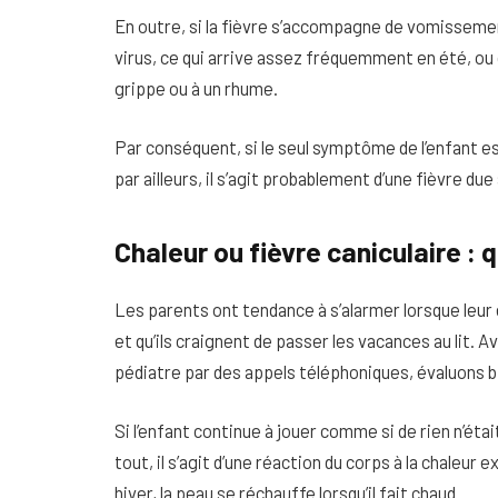
En outre, si la fièvre s’accompagne de vomissements
virus, ce qui arrive assez fréquemment en été, ou 
grippe ou à un rhume.
Par conséquent, si le seul symptôme de l’enfant est 
par ailleurs, il s’agit probablement d’une fièvre due 
Chaleur ou fièvre caniculaire : q
Les parents ont tendance à s’alarmer lorsque leur e
et qu’ils craignent de passer les vacances au lit. A
pédiatre par des appels téléphoniques, évaluons b
Si l’enfant continue à jouer comme si de rien n’était
tout, il s’agit d’une réaction du corps à la chaleur
hiver, la peau se réchauffe lorsqu’il fait chaud.