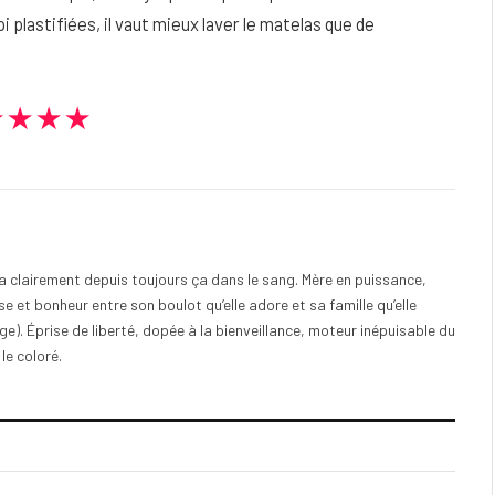
i plastifiées, il vaut mieux laver le matelas que de
★★★★
e a clairement depuis toujours ça dans le sang. Mère en puissance,
e et bonheur entre son boulot qu’elle adore et sa famille qu’elle
). Éprise de liberté, dopée à la bienveillance, moteur inépuisable du
 le coloré.