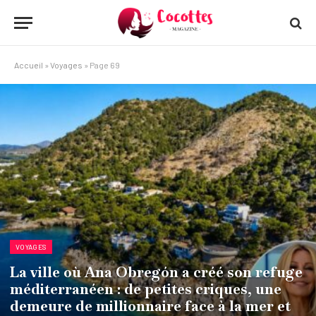
Accueil
»
Voyages
»
Page 69
VOYAGES
La ville où Ana Obregón a créé son refuge
méditerranéen : de petites criques, une
demeure de millionnaire face à la mer et