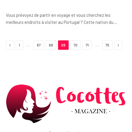
Vous prévoyez de partir en voyage et vous cherchez les
meilleurs endroits à visiter au Portugal ? Cette nation du…
Previous
Next
…
…
1
67
68
69
70
71
75