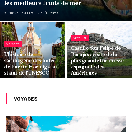
les meilleurs fruits de mer
SÉPHORA DANIELS
5 AOÛT 2026
VOYAGES
VOYAGES
Castillo San Felipe de
L'histoire de
Barajas : visite de la
Carthagène des Indes :
plus grande forteresse
de Puerto Hormiga au
espagnole des
statut de l'UNESCO
Amériques
VOYAGES