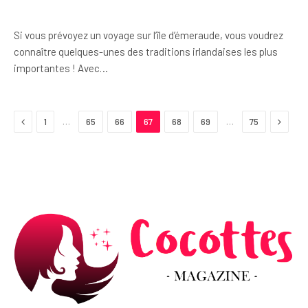
Si vous prévoyez un voyage sur l’île d’émeraude, vous voudrez
connaître quelques-unes des traditions irlandaises les plus
importantes ! Avec…
Previous
Next
…
…
1
65
66
67
68
69
75