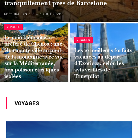
tranquillement près de Barcelone
SÉPHORA DANIELS
8 AOÛT 2026
VOYAGES
Le coin balnéaire
VOYAGES
préféré de Chenoa : une
charmante ville au pied
Les 10 meilleurs forfaits
de la montagne avec vue
vacances au départ
sur la Méditerranée,
d'Exoticca, selon les
bon poisson et criques
avis vérifiés de
isolées
Trustpilot
VOYAGES