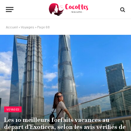
Accueil
»
Voyages
»
Page 68
VOYAGES
Les 10 meilleurs forfaits vacances au
départ d'Exoticca, selon les avis vérifiés de