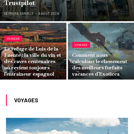
Trustpilot
SÉPHORA DANIELS
6 AOÛT 2026
VOYAGES
VOYAGES
Le refuge de Luis de la
Fuente : la ville du vin et
Comment nous
des caves centenaires
calculons le classement
où revient toujours
des meilleurs forfaits
l'entraîneur espagnol
vacances d'Exoticca
VOYAGES