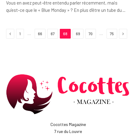
Vous en avez peut-être entendu parler récemment, mais
qu’est-ce que le « Blue Monday » ? En plus d’être un tube du…
Previous
Next
…
…
1
66
67
68
69
70
75
Cocottes Magazine
7 rue du Louvre