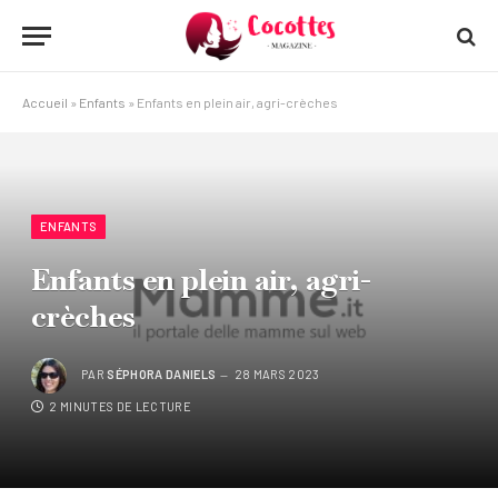
Accueil
»
Enfants
»
Enfants en plein air, agri-crèches
ENFANTS
Enfants en plein air, agri-
crèches
PAR
SÉPHORA DANIELS
28 MARS 2023
2 MINUTES DE LECTURE