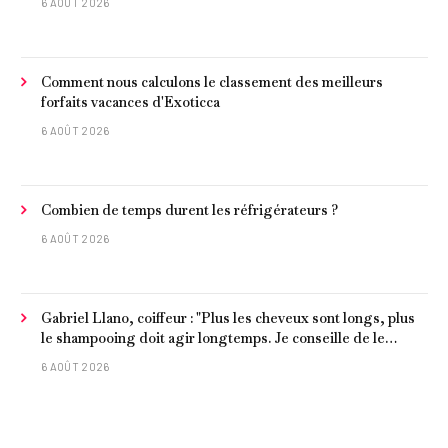
6 AOÛT 2026
Comment nous calculons le classement des meilleurs
forfaits vacances d'Exoticca
6 AOÛT 2026
Combien de temps durent les réfrigérateurs ?
6 AOÛT 2026
Gabriel Llano, coiffeur : "Plus les cheveux sont longs, plus
le shampooing doit agir longtemps. Je conseille de le
laisser entre 1 et 3 minutes."
6 AOÛT 2026