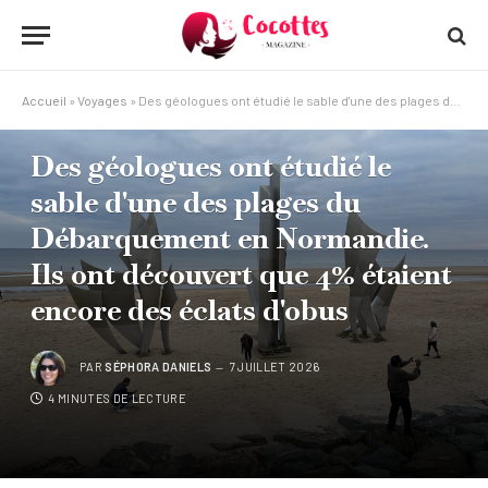
Accueil
»
Voyages
»
Des géologues ont étudié le sable d'une des plages du Débarquement en Normandie. Ils ont découvert que 4% étaient encore des éclats d'obus
VOYAGES
Des géologues ont étudié le
sable d'une des plages du
Débarquement en Normandie.
Ils ont découvert que 4% étaient
encore des éclats d'obus
PAR
SÉPHORA DANIELS
7 JUILLET 2026
4 MINUTES DE LECTURE