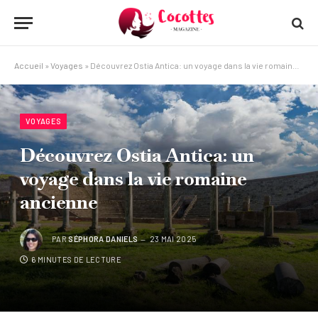
Accueil
»
Voyages
»
Découvrez Ostia Antica: un voyage dans la vie romaine ancienne
VOYAGES
Découvrez Ostia Antica: un
voyage dans la vie romaine
ancienne
PAR
SÉPHORA DANIELS
23 MAI 2025
6 MINUTES DE LECTURE