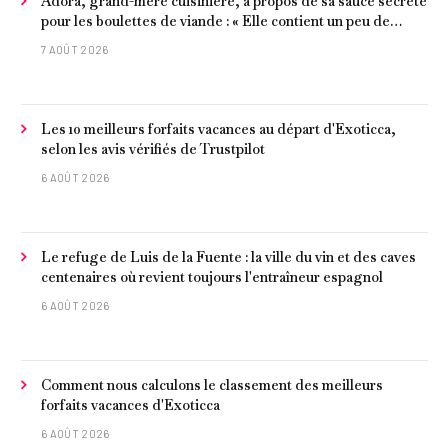
Adora, grand-mère cuisinière, à propos de sa sauce secrète
pour les boulettes de viande : « Elle contient un peu de
curcuma, du poivre, une poignée d'amandes et des tomates
7 AOÛT 2026
frites »
Les 10 meilleurs forfaits vacances au départ d'Exoticca,
selon les avis vérifiés de Trustpilot
6 AOÛT 2026
Le refuge de Luis de la Fuente : la ville du vin et des caves
centenaires où revient toujours l'entraîneur espagnol
6 AOÛT 2026
Comment nous calculons le classement des meilleurs
forfaits vacances d'Exoticca
6 AOÛT 2026