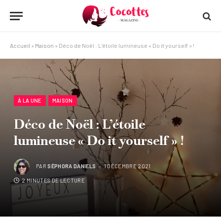
Accueil
»
Maison
»
Déco de Noël : L’étoile lumineuse « Do it yourself » !
À LA UNE
MAISON
Déco de Noël : L’étoile
lumineuse « Do it yourself » !
PAR
SÉPHORA DANIELS
1 DÉCEMBRE 2021
2 MINUTES DE LECTURE