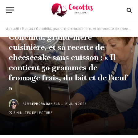
MENUS
Accueil
»
Menus
»
Conchita, grand-mère cuisinière, et sa recette de cheesecake sans cuisson : « Il contient 50 grammes de fromage frais, du lait et de l'œuf »
Conchita, grand-mère
cuisinière, et sa recette de
cheesecake sans cuisson : « Il
contient 50 grammes de
fromage frais, du lait et de l'œuf
»
PAR
SÉPHORA DANIELS
21 JUIN 2026
3 MINUTES DE LECTURE