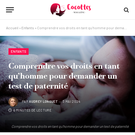
Accueil
»
Enfants
»
Comprendre vos droits en tant qu’homme pour demander un test de paternité
ENFANTS
Comprendre vos droits en tant
qu’homme pour demander un
test de paternité
PAR
AUDREY LONGUET
3 MAI 2024
6 MINUTES DE LECTURE
Comprendre vos droits en tant qu'homme pour demander un test de paternité