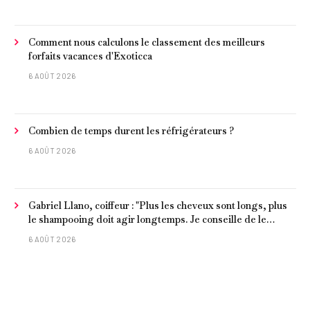
Comment nous calculons le classement des meilleurs
forfaits vacances d'Exoticca
6 AOÛT 2026
Combien de temps durent les réfrigérateurs ?
6 AOÛT 2026
Gabriel Llano, coiffeur : "Plus les cheveux sont longs, plus
le shampooing doit agir longtemps. Je conseille de le
laisser entre 1 et 3 minutes."
6 AOÛT 2026