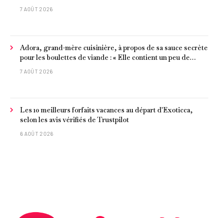
7 AOÛT 2026
Adora, grand-mère cuisinière, à propos de sa sauce secrète
pour les boulettes de viande : « Elle contient un peu de
curcuma, du poivre, une poignée d'amandes et des tomates
7 AOÛT 2026
frites »
Les 10 meilleurs forfaits vacances au départ d'Exoticca,
selon les avis vérifiés de Trustpilot
6 AOÛT 2026