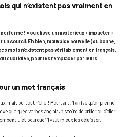
ais qui n’existent pas vraiment en
n performé ! » ou glissé un mystérieux « impacter »
 un sourcil. Eh bien, mauvaise nouvelle (ou bonne,
 ces mots n’existent pas véritablement en français.
 du quotidien, pour les remplacer par leurs
pour un mot français
eau
Peau sèche et sensible : quels soins
ux, mais surtout riche ! Pourtant, il arrive qu’on prenne
utiliser pour ne pas l’irriter ?
e quelques verbes anglais, histoire de briller ou d’aller
4 JUIN 2026
rompent… et pourquoi il vaut mieux les délaisser.