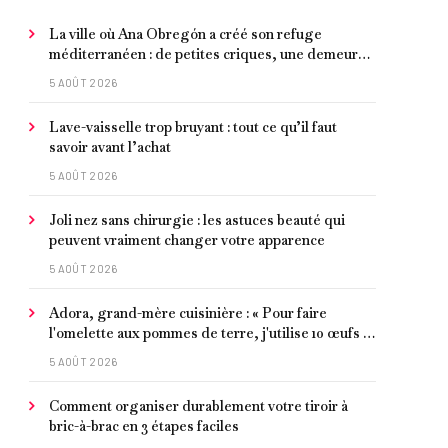
La ville où Ana Obregón a créé son refuge
méditerranéen : de petites criques, une demeure
de millionnaire face à la mer et les meilleurs fruits
5 AOÛT 2026
de mer
Lave-vaisselle trop bruyant : tout ce qu’il faut
savoir avant l’achat
5 AOÛT 2026
Joli nez sans chirurgie : les astuces beauté qui
peuvent vraiment changer votre apparence
5 AOÛT 2026
Adora, grand-mère cuisinière : « Pour faire
l'omelette aux pommes de terre, j'utilise 10 œufs et
je laisse faire petit à petit »
5 AOÛT 2026
Comment organiser durablement votre tiroir à
bric-à-brac en 3 étapes faciles