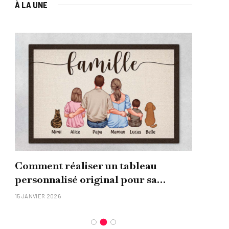
À LA UNE
Comment réaliser un tableau
Que
personnalisé original pour sa
uni
famille ?
15 JANVIER 2026
26 NO