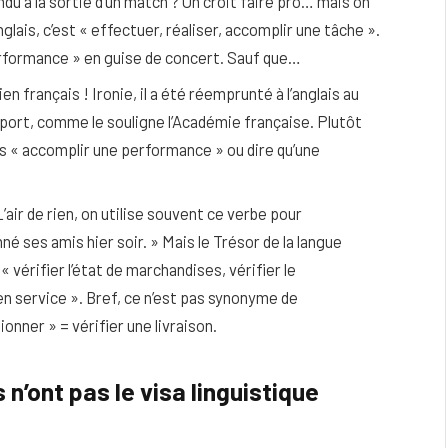
du à la sortie d’un match ? On croit faire pro… mais on
nglais, c’est « effectuer, réaliser, accomplir une tâche ».
erformance » en guise de concert. Sauf que…
 français ! Ironie, il a été réemprunté à l’anglais au
port, comme le souligne l’Académie française. Plutôt
s « accomplir une performance » ou dire qu’une
air de rien, on utilise souvent ce verbe pour
nné ses amis hier soir. » Mais le Trésor de la langue
« vérifier l’état de marchandises, vérifier le
n service ». Bref, ce n’est pas synonyme de
ionner » = vérifier une livraison.
’ont pas le visa linguistique