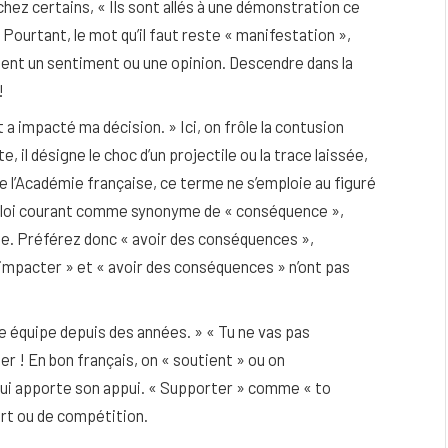
hez certains, « Ils sont allés à une démonstration ce
Pourtant, le mot qu’il faut reste « manifestation »,
ment un sentiment ou une opinion. Descendre dans la
!
 a impacté ma décision. » Ici, on frôle la contusion
e, il désigne le choc d’un projectile ou la trace laissée,
 de l’Académie française, ce terme ne s’emploie au figuré
emploi courant comme synonyme de « conséquence »,
oute. Préférez donc « avoir des conséquences »,
« impacter » et « avoir des conséquences » n’ont pas
e équipe depuis des années. » « Tu ne vas pas
 ! En bon français, on « soutient » ou on
 lui apporte son appui. « Supporter » comme « to
ort ou de compétition.