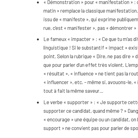
« Démonstration » pour « manifestation » : c
matin » remplace la classique manifestation. 
issu de « manifeste », qui exprime publique
rue, c’est « manifester », pas « démontrer » 
Le fameux « impacter » : « Ce que tu m’as dit
linguistique ! Si le substantif « impact » exist
point. Selon la rubrique « Dire, ne pas dire »
que pour parler d’un effet très violent. L’
« résultat », « influence » ne tient pas la r
« influencer », etc. – même si, avouons-le, 
tout à fait la même saveur…
Le verbe « supporter » : « Je supporte cett
supporter ce candidat, quand même ? » Danger
« encourage » une équipe ou un candidat, on
support » ne convient pas pour parler de sp