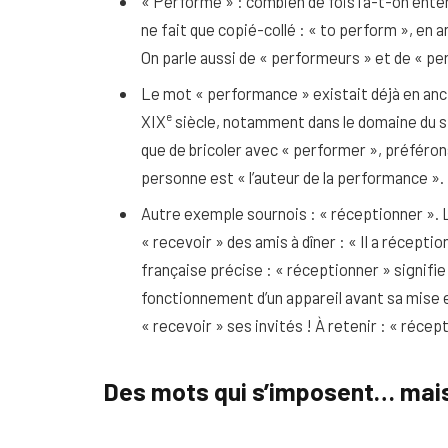
« Performé » : combien de fois l’a-t-on enten
ne fait que copié-collé : « to perform », en a
On parle aussi de « performeurs » et de « p
Le mot « performance » existait déjà en ancien
e
XIX
siècle, notamment dans le domaine du s
que de bricoler avec « performer », préféron
personne est « l’auteur de la performance ».
Autre exemple sournois : « réceptionner ». L’
« recevoir » des amis à dîner : « Il a réceptio
française précise : « réceptionner » signifie 
fonctionnement d’un appareil avant sa mise e
« recevoir » ses invités ! À retenir : « récept
Des mots qui s’imposent… mais n