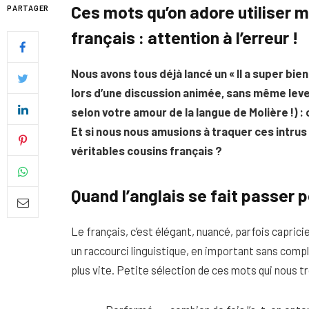
Ces mots qu’on adore utiliser m
PARTAGER
français : attention à l’erreur !
Nous avons tous déjà lancé un « Il a super bie
lors d’une discussion animée, sans même lever
selon votre amour de la langue de Molière !) :
Et si nous nous amusions à traquer ces intrus
véritables cousins français ?
Quand l’anglais se fait passer 
Quel soin adopter pour une p
Le français, c’est élégant, nuancé, parfois capricie
uniforme et lumineuse
un raccourci linguistique, en important sans complex
26 NOVEMBRE 2025
plus vite. Petite sélection de ces mots qui nous t