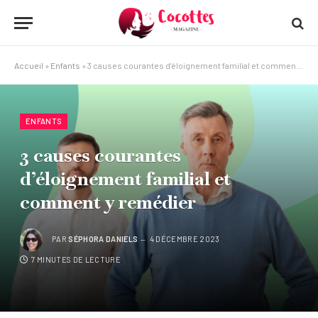
Accueil
»
Enfants
»
3 causes courantes d’éloignement familial et comment y remédier
ENFANTS
3 causes courantes
d’éloignement familial et
comment y remédier
PAR
SÉPHORA DANIELS
4 DÉCEMBRE 2023
7 MINUTES DE LECTURE