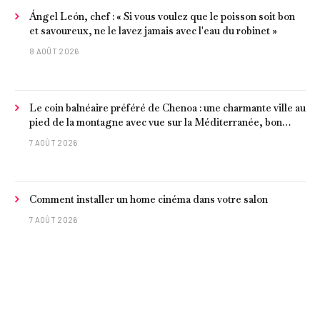
Ángel León, chef : « Si vous voulez que le poisson soit bon
et savoureux, ne le lavez jamais avec l'eau du robinet »
8 AOÛT 2026
Le coin balnéaire préféré de Chenoa : une charmante ville au
pied de la montagne avec vue sur la Méditerranée, bon
poisson et criques isolées
7 AOÛT 2026
Comment installer un home cinéma dans votre salon
7 AOÛT 2026