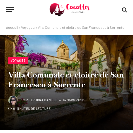
Accueil
»
Voyages
»
Villa Comunale et cloître de San Francesco à Sorrente
VOYAGES
Villa Comunale et cloître de San
Francesco à Sorrente
PAR
SÉPHORA DANIELS
16 MARS 2026
6 MINUTES DE LECTURE