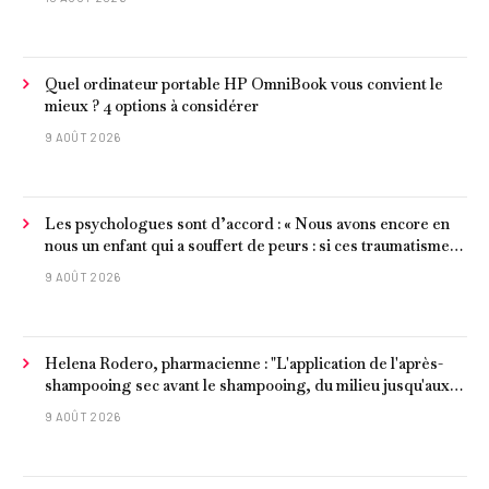
Quel ordinateur portable HP OmniBook vous convient le
mieux ? 4 options à considérer
9 AOÛT 2026
Les psychologues sont d’accord : « Nous avons encore en
nous un enfant qui a souffert de peurs : si ces traumatismes
ne sont pas surmontés, ils continueront à nous affecter dans
9 AOÛT 2026
notre vie d’adulte. »
Helena Rodero, pharmacienne : "L'application de l'après-
shampooing sec avant le shampooing, du milieu jusqu'aux
pointes, est recommandée pour les cheveux délicats et
9 AOÛT 2026
ternes.