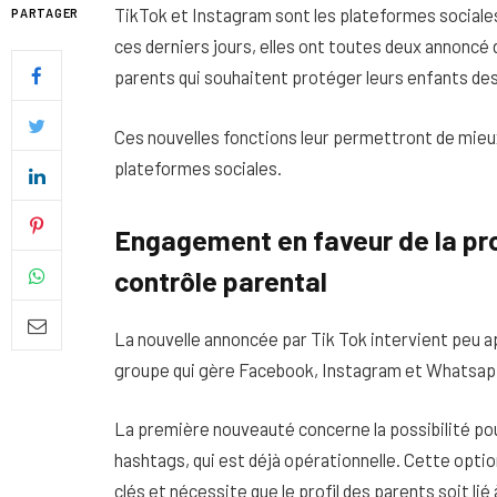
TikTok et Instagram sont les plateformes sociales l
PARTAGER
ces derniers jours, elles ont toutes deux annoncé 
parents qui souhaitent protéger leurs enfants des 
Ces nouvelles fonctions leur permettront de mieux 
plateformes sociales.
Engagement en faveur de la pro
contrôle parental
La nouvelle annoncée par Tik Tok intervient peu a
Quel soin adopter pour une p
groupe qui gère Facebook, Instagram et Whatsap
uniforme et lumineuse
La première nouveauté concerne la possibilité pour 
26 NOVEMBRE 2025
hashtags, qui est déjà opérationnelle. Cette optio
clés et nécessite que le profil des parents soit lié 