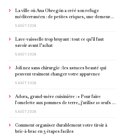
La ville où Ana Obregón a créé son refuge
méditerranéen : de petites criques, une demeure
de millionnaire face à la mer et les meilleurs fruits
5 AOÛT 2026
de mer
Lave-vaisselle trop bruyant : tout ce qu’il faut
savoir avant l’achat
5 AOÛT 2026
Joli nez sans chirurgie : les astuces beauté qui
peuvent vraiment changer votre apparence
5 AOÛT 2026
Adora, grand-mère cuisinière : « Pour faire
l'omelette aux pommes de terre, j'utilise 10 œufs et
je laisse faire petit à petit »
5 AOÛT 2026
Comment organiser durablement votre tiroir à
bric-à-brac en 3 étapes faciles