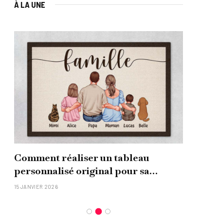
À LA UNE
Comment réaliser un tableau
Que
personnalisé original pour sa
uni
famille ?
15 JANVIER 2026
26 NO