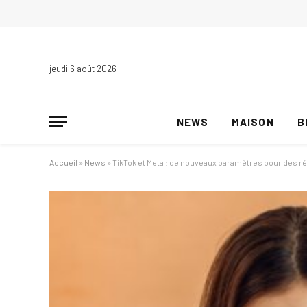
jeudi 6 août 2026
NEWS
MAISON
B
Accueil
»
News
»
TikTok et Meta : de nouveaux paramètres pour des r