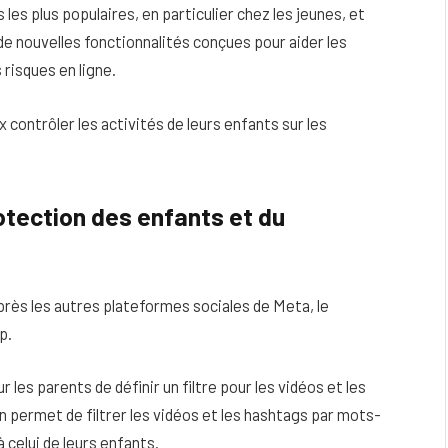
es plus populaires, en particulier chez les jeunes, et
de nouvelles fonctionnalités conçues pour aider les
risques en ligne.
contrôler les activités de leurs enfants sur les
tection des enfants et du
près les autres plateformes sociales de Meta, le
eau
Peau sèche et sensible : quels soins
p.
utiliser pour ne pas l’irriter ?
les parents de définir un filtre pour les vidéos et les
4 JUIN 2026
n permet de filtrer les vidéos et les hashtags par mots-
à celui de leurs enfants.