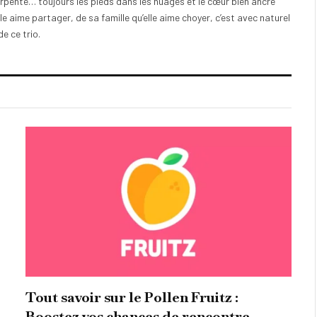
 arpenté… toujours les pieds dans les nuages et le cœur bien ancré
le aime partager, de sa famille qu’elle aime choyer, c’est avec naturel
de ce trio.
Tout savoir sur le Pollen Fruitz :
Boostez vos chances de rencontre