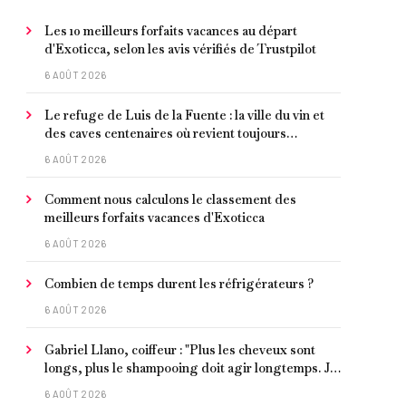
Les 10 meilleurs forfaits vacances au départ
d'Exoticca, selon les avis vérifiés de Trustpilot
6 AOÛT 2026
Le refuge de Luis de la Fuente : la ville du vin et
des caves centenaires où revient toujours
l'entraîneur espagnol
6 AOÛT 2026
Comment nous calculons le classement des
meilleurs forfaits vacances d'Exoticca
6 AOÛT 2026
Combien de temps durent les réfrigérateurs ?
6 AOÛT 2026
Gabriel Llano, coiffeur : "Plus les cheveux sont
longs, plus le shampooing doit agir longtemps. Je
conseille de le laisser entre 1 et 3 minutes."
6 AOÛT 2026