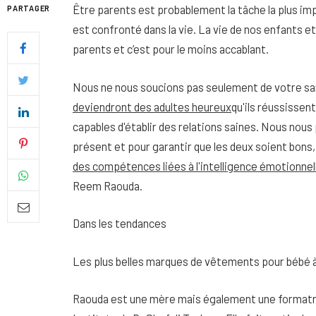
Être parents est probablement la tâche la plus imp
PARTAGER
est confronté dans la vie. La vie de nos enfants e
parents et c’est pour le moins accablant.
Nous ne nous soucions pas seulement de votre sa
deviendront des adultes heureux
qu'ils réussissen
capables d'établir des relations saines. Nous nou
présent et pour garantir que les deux soient bons, 
des compétences liées à l'intelligence émotionnel
Reem Raouda.
Dans les tendances
Quel soin adopter pour une p
uniforme et lumineuse
Les plus belles marques de vêtements pour bébé à
26 NOVEMBRE 2025
Raouda est une mère mais également une formatri