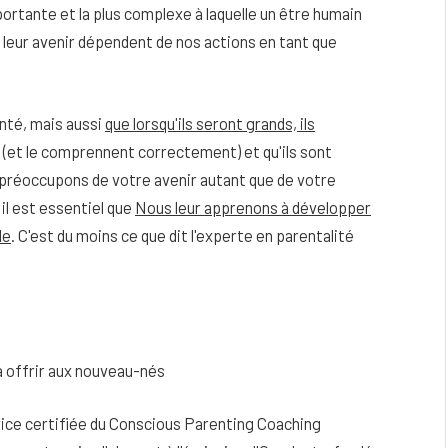
ortante et la plus complexe à laquelle un être humain
t leur avenir dépendent de nos actions en tant que
nté, mais aussi
que lorsqu'ils seront grands, ils
t (et le comprennent correctement) et qu'ils sont
s préoccupons de votre avenir autant que de votre
il est essentiel que
Nous leur apprenons à développer
le
. C'est du moins ce que dit l'experte en parentalité
eau
Peau sèche et sensible : quels soins
utiliser pour ne pas l’irriter ?
 offrir aux nouveau-nés
4 JUIN 2026
ce certifiée du Conscious Parenting Coaching