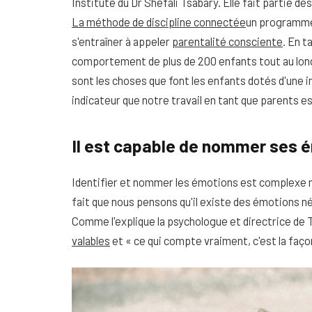
Institute du Dr Shefali Tsabary. Elle fait partie de
La méthode de discipline connectée
un programme 
s'entraîner à appeler
parentalité consciente
. En t
comportement de plus de 200 enfants tout au long d
sont les choses que font les enfants dotés d'une i
indicateur que notre travail en tant que parents es
Il est capable de nommer ses 
Identifier et nommer les émotions est complexe m
fait que nous pensons qu'il existe des émotions nég
Comme l'explique la psychologue et directrice de 
valables
et « ce qui compte vraiment, c'est la faço