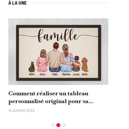
À LA UNE
Comment réaliser un tableau
Que
personnalisé original pour sa
uni
famille ?
15 JANVIER 2026
26 NO