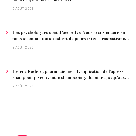
9 AOÛT 2026
Les psychologues sont d’accord : « Nous avons encore en
nous un enfant qui a souffert de peurs : si ces traumatismes
ne sont pas surmontés, ils continueront à nous affecter dans
9 AOÛT 2026
notre vie d’adulte. »
Helena Rodero, pharmacienne : "L'application de l'après-
shampooing sec avant le shampooing, du milieu jusqu'aux
pointes, est recommandée pour les cheveux délicats et
9 AOÛT 2026
ternes.