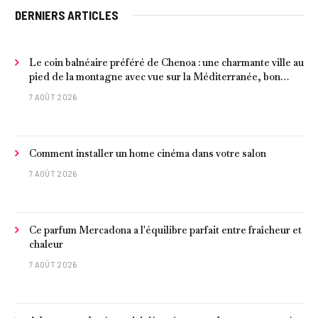
DERNIERS ARTICLES
Le coin balnéaire préféré de Chenoa : une charmante ville au
pied de la montagne avec vue sur la Méditerranée, bon
poisson et criques isolées
7 AOÛT 2026
Comment installer un home cinéma dans votre salon
7 AOÛT 2026
Ce parfum Mercadona a l'équilibre parfait entre fraîcheur et
chaleur
7 AOÛT 2026