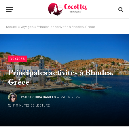
Accueil
»
Voyages
»
Principales activités à Rhodes, Grèce
VOYAGES
Principales activités à Rhodes,
Grèce
PAR
SÉPHORA DANIELS
2 JUIN 2026
11 MINUTES DE LECTURE