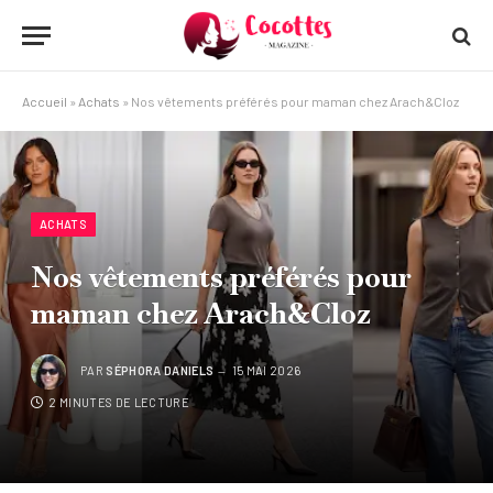
Accueil
»
Achats
»
Nos vêtements préférés pour maman chez Arach&Cloz
ACHATS
Nos vêtements préférés pour
maman chez Arach&Cloz
PAR
SÉPHORA DANIELS
15 MAI 2026
2 MINUTES DE LECTURE