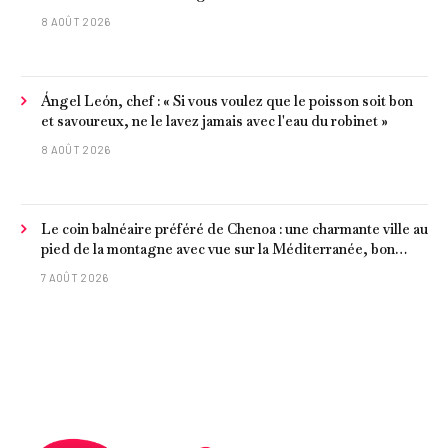
8 AOÛT 2026
Ángel León, chef : « Si vous voulez que le poisson soit bon
et savoureux, ne le lavez jamais avec l'eau du robinet »
8 AOÛT 2026
Le coin balnéaire préféré de Chenoa : une charmante ville au
pied de la montagne avec vue sur la Méditerranée, bon
poisson et criques isolées
7 AOÛT 2026