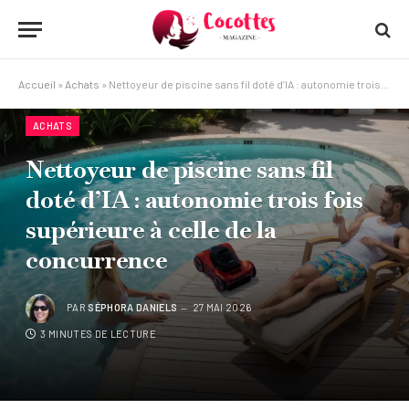
Accueil
»
Achats
»
Nettoyeur de piscine sans fil doté d’IA : autonomie trois fois supérieure à celle de la concurrence
ACHATS
Nettoyeur de piscine sans fil
doté d’IA : autonomie trois fois
supérieure à celle de la
concurrence
PAR
SÉPHORA DANIELS
27 MAI 2026
3 MINUTES DE LECTURE